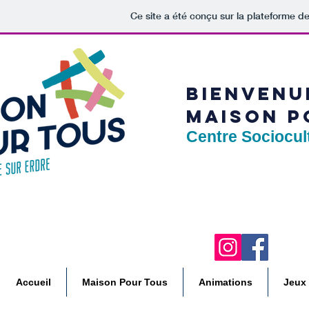
Ce site a été conçu sur la plateforme de
BIENVENU
MAISON P
Centre Sociocul
Accueil
Maison Pour Tous
Animations
Jeux