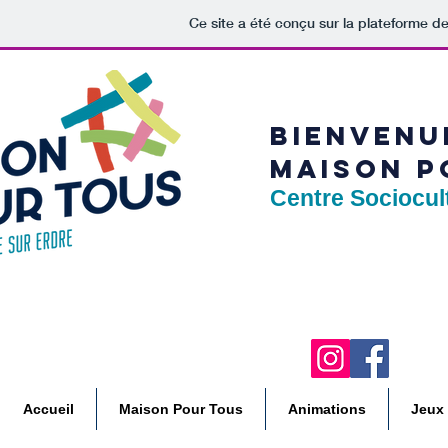
Ce site a été conçu sur la plateforme de
BIENVENU
MAISON P
Centre Sociocul
Accueil
Maison Pour Tous
Animations
Jeux